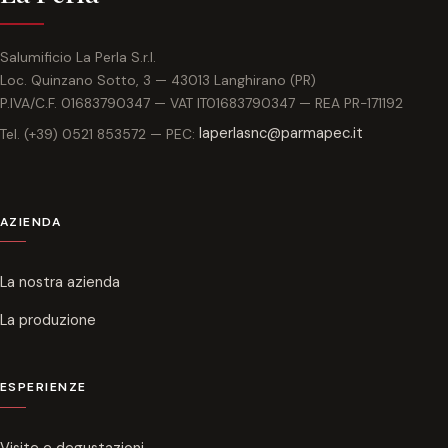
Salumificio La Perla S.r.l.
Loc. Quinzano Sotto, 3 — 43013 Langhirano (PR)
P.IVA/C.F. 01683790347 — VAT IT01683790347 — REA PR-171192
laperlasnc@parmapec.it
Tel. (+39) 0521 853572 — PEC:
AZIENDA
La nostra azienda
La produzione
ESPERIENZE
Visite e degustazioni