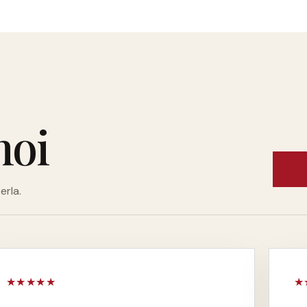
noi
Leg
erla.
★
★
★
★
★
★