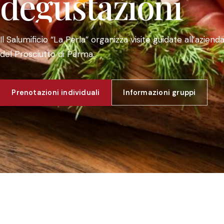
degustazioni
Il Salumificio “La Perla” organizza visite guidate all’aziend
del Prosciutto di Parma.
Prenotazioni individuali
Informazioni gruppi