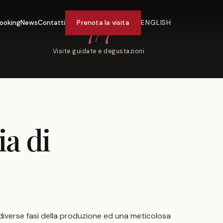
7/7
ooking
News
Contatti
Prenota la visita
ENGLISH
Visite guidate e degustazioni
ia
di
le diverse fasi della produzione ed una meticolosa