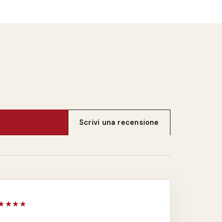
gi le recensioni
Scrivi una recensione
★
★
★
★