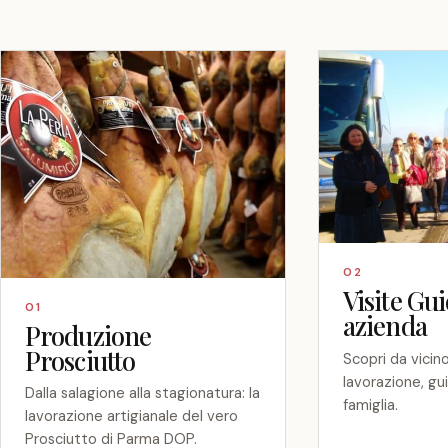
Scopri di più
02
Visite Gui
01
azienda
Produzione
Prosciutto
Scopri da vicino
lavorazione, gu
Dalla salagione alla stagionatura: la
famiglia.
lavorazione artigianale del vero
Prosciutto di Parma DOP.