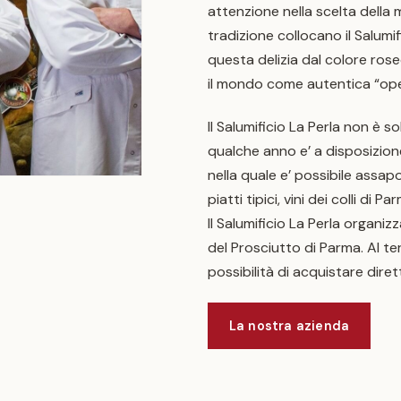
O
attenzione nella scelta della m
tradizione collocano il Salumifi
questa delizia dal colore ros
il mondo come autentica “oper
Il Salumificio La Perla non è 
qualche anno e’ a disposizio
nella quale e’ possibile assap
piatti tipici, vini dei colli di P
Il Salumificio La Perla organiz
del Prosciutto di Parma. Al t
possibilità di acquistare diret
La nostra azienda