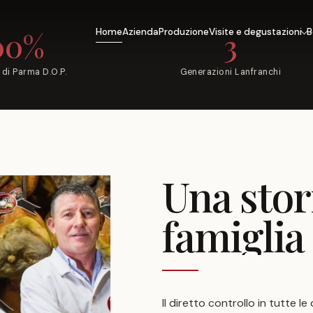
00%
3
Home
Azienda
Produzione
Visite e degustazioni
B
 di Parma D.O.P.
Generazioni Lanfranchi
Una
stor
famiglia
Il diretto controllo in tutte 